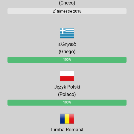
(Checo)
°
2
trimestre 2018
ελληνικά
(Griego)
100%
Język Polski
(Polaco)
100%
Limba Română