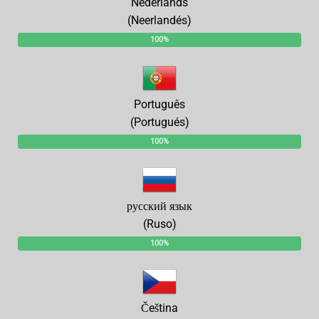
Nederlands
(Neerlandés)
100%
Português
(Portugués)
100%
русский язык
(Ruso)
100%
Čeština