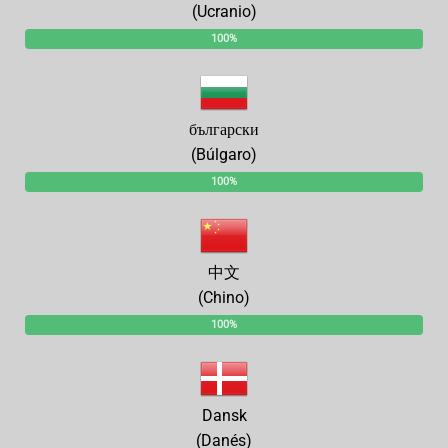
(Ucranio)
100%
български
(Búlgaro)
100%
中文
(Chino)
100%
Dansk
(Danés)