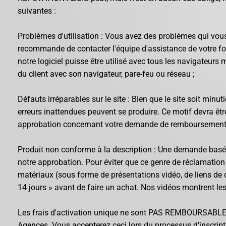
suivantes :
Problèmes d'utilisation : Vous avez des problèmes qui vo
recommande de contacter l'équipe d'assistance de votre f
notre logiciel puisse être utilisé avec tous les navigateur
du client avec son navigateur, pare-feu ou réseau ;
Défauts irréparables sur le site : Bien que le site soit min
erreurs inattendues peuvent se produire. Ce motif devra êt
approbation concernant votre demande de remboursement
Produit non conforme à la description : Une demande basée s
notre approbation. Pour éviter que ce genre de réclamation n
matériaux (sous forme de présentations vidéo, de liens de d
14 jours » avant de faire un achat. Nos vidéos montrent les 
Les frais d'activation unique ne sont PAS REMBOURSABLES. 
Agences. Vous accepterez ceci lors du processus d'inscrip