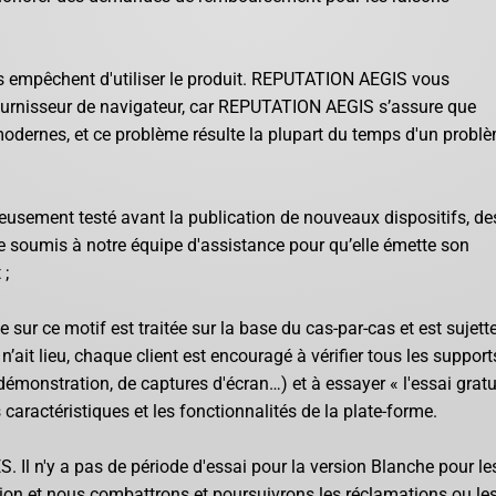
us empêchent d'utiliser le produit. REPUTATION AEGIS vous
ournisseur de navigateur, car REPUTATION AEGIS s’assure que
s modernes, et ce problème résulte la plupart du temps d'un probl
utieusement testé avant la publication de nouveaux dispositifs, de
re soumis à notre équipe d'assistance pour qu’elle émette son
 ;
ur ce motif est traitée sur la base du cas-par-cas et est sujett
’ait lieu, chaque client est encouragé à vérifier tous les support
émonstration, de captures d'écran…) et à essayer « l'essai gratu
caractéristiques et les fonctionnalités de la plate-forme.
Il n'y a pas de période d'essai pour la version Blanche pour le
tion et nous combattrons et poursuivrons les réclamations ou le