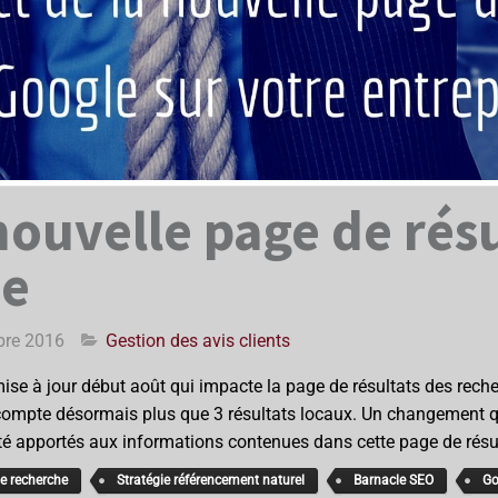
nouvelle page de rés
se
bre 2016
Gestion des avis clients
mise à jour début août qui impacte la page de résultats des reche
e compte désormais plus que 3 résultats locaux. Un changement q
été apportés aux informations contenues dans cette page de résu
de recherche
Stratégie référencement naturel
Barnacle SEO
Go